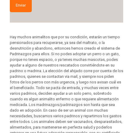
Hay muchos animalitos que por su condición, estarán un tiempo
pensionados para recuperarse, ya sea del maltrato, o la
desnutrición y abandono, entonces hemos creado el sistema de
Padrinazgos para ellos. Si no podes adoptar un perro o un gato,
porque no tenes espacio, o ya tenes muchas mascotas, podes
ayudar a alguno de nuestros rescatados convirtiéndote en su
padrino o madrina. La elección del ahijado corre por cuenta de los
padrinos, quienes se contactan via mail, y siempre nos piden
fotos de los perros con más urgencia, y luego nos avisan cuál es
el beneficiado. Todo se pacta de entrada, y muchas veces entre
varios padrinos, deciden ayudar a un solo perro, sobretodo
cuando es algun animalito enfermo o que requiere alimentación
medicada. Los madrinazgos/padrinazgos son hasta que sea
dado en adopción. En caso de ser un animal con muchas
necesidades, buscamos varios padrinos y repartimos los gastos
entre todos. Los animales deben ser vacunados, desparasitados,
alimentados, para mantenerse en perfecta salud y poderlos
entregar en una futura adopción responsable, con su certificado